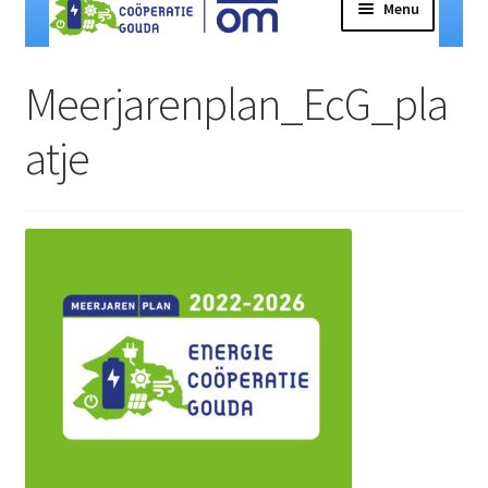
Menu
door
naar
naar
de
Lid participant van de ECG
navigatie
inhoud
Meerjarenplan_EcG_pla
atje